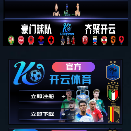
MK(体育科技有限公司)体
育·官方网站
公司荣誉
COMPANY HONOR
当前位置：
首页
>
关于mksport体育
>
公司荣誉