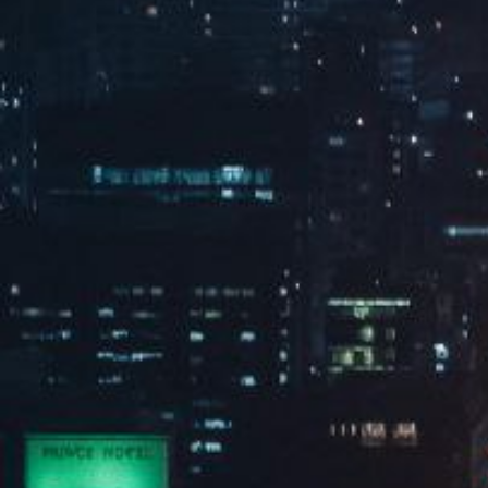
业
200000元
2023年度省级“守合同
2023年度守合同重信用
重信用”企业公示的公
企业
告
<
1
2
3
4
5
···
>